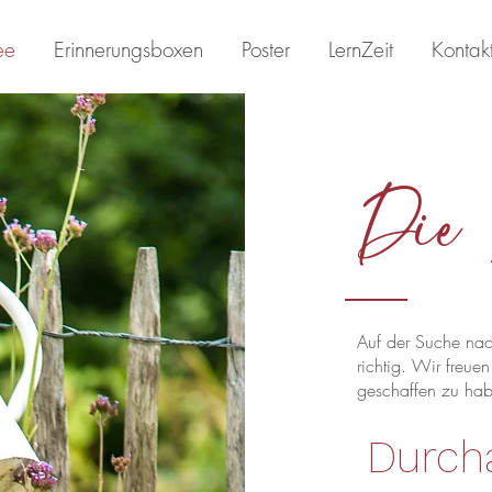
ee
Erinnerungsboxen
Poster
LernZeit
Kontak
Die 
Auf der Suche nach
richtig. Wir freue
geschaffen zu ha
Durch