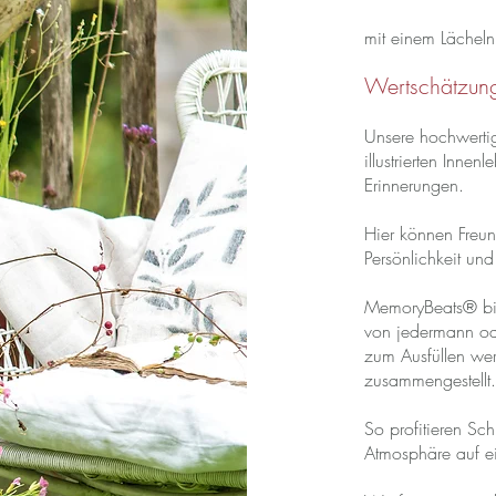
mit einem Lächeln
Wertschätzung 
Unsere hochwerti
illustrierten Inne
Erinnerungen.
Hier können Freun
Persönlichkeit un
MemoryBeats® biet
von jedermann od
zum Ausfüllen wer
zusammengestellt.
So profitieren Sc
Atmosphäre auf ei