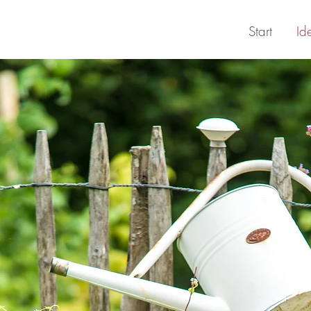
Start
Id