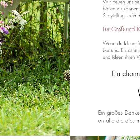
Wir freuen uns se
bieten zu können,
Storytelling zu Ve
Für Groß und Kl
Wenn du Ideen, W
bei uns. Eis ist 
und Ideen ihren 
Ein charm
Ein großes Dankes
an alle die dies 