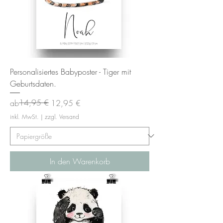
Personalisiertes Babyposter - Tiger mit
Geburtsdaten.
Standardpreis
Sale-Preis
14,95 €
ab
12,95 €
inkl. MwSt.
|
zzgl. Versand
In den Warenkorb