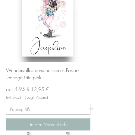
Wundervolles personalisiertes Poster -
Teenage Girl pink
Standardpreis
Sale-Preis
14,95 €
ab
12,95 €
inkl. MwSt.
|
zzgl. Versand
In den Warenkorb