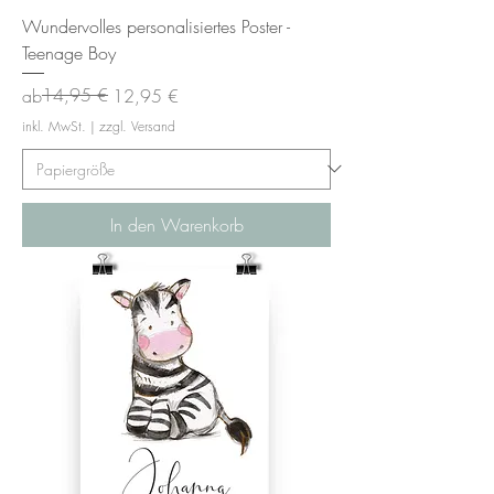
Wundervolles personalisiertes Poster -
Teenage Boy
Standardpreis
Sale-Preis
14,95 €
ab
12,95 €
inkl. MwSt.
|
zzgl. Versand
In den Warenkorb