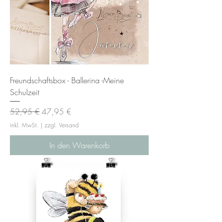
Freundschaftsbox - Ballerina -Meine
Schulzeit
Standardpreis
Sale-Preis
52,95 €
47,95 €
inkl. MwSt.
|
zzgl. Versand
In den Warenkorb