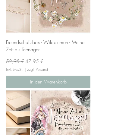
Freundschaftsbox - Wildblumen - Meine
Zeit als Teenager
Standardpreis
Sale-Preis
52,95 €
47,95 €
inkl. MwSt.
|
zzgl. Versand
In den Warenkorb