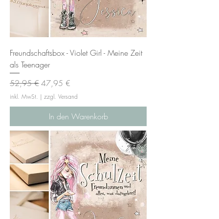
Freundschaftsbox - Violet Girl - Meine Zeit
als Teenager
Standardpreis
Sale-Preis
52,95 €
47,95 €
inkl. MwSt.
|
zzgl. Versand
In den Warenkorb