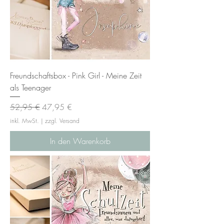
Freundschaftsbox - Pink Girl - Meine Zeit
als Teenager
Standardpreis
Sale-Preis
52,95 €
47,95 €
inkl. MwSt.
|
zzgl. Versand
In den Warenkorb