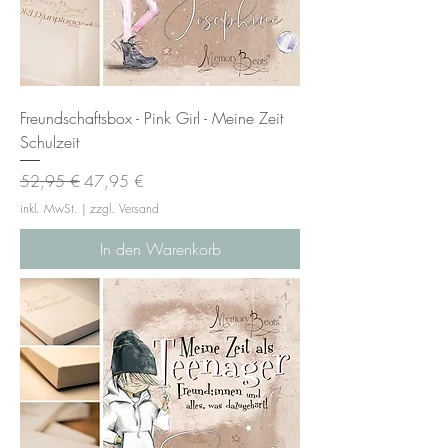
Freundschaftsbox - Pink Girl - Meine Zeit
Schulzeit
Standardpreis
Sale-Preis
52,95 €
47,95 €
inkl. MwSt.
|
zzgl. Versand
In den Warenkorb