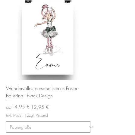
Wundervolles personalisiertes Poster -
Ballerina - black Design
Standardpreis
Sale-Preis
14,95 €
ab
12,95 €
inkl. MwSt.
|
zzgl. Versand