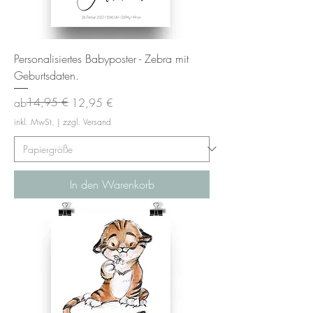
Personalisiertes Babyposter - Zebra mit
Geburtsdaten.
Standardpreis
Sale-Preis
14,95 €
ab
12,95 €
inkl. MwSt.
|
zzgl. Versand
In den Warenkorb