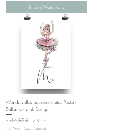
In den Warenkorb
Wundervolles personalisiertes Poster -
Ballerina - pink Design
Standardpreis
Sale-Preis
14,95 €
ab
12,95 €
inkl. MwSt.
|
zzgl. Versand