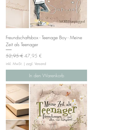
Freundschaftsbox - Teenage Boy - Meine
Zeit als Teenager
Standardpreis
Sale-Preis
52,95 €
47,95 €
inkl. MwSt.
|
zzgl. Versand
In den Warenkorb