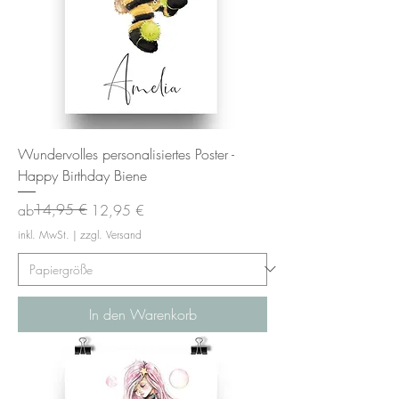
Wundervolles personalisiertes Poster -
Happy Birthday Biene
Standardpreis
Sale-Preis
14,95 €
ab
12,95 €
inkl. MwSt.
|
zzgl. Versand
In den Warenkorb