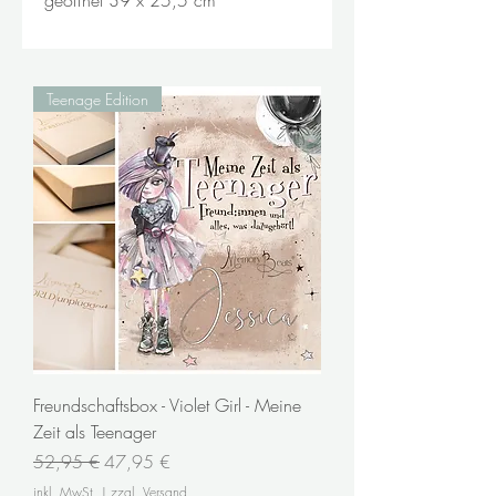
Teenage Edition
Freundschaftsbox - Violet Girl - Meine
Zeit als Teenager
Standardpreis
Sale-Preis
52,95 €
47,95 €
inkl. MwSt.
|
zzgl. Versand