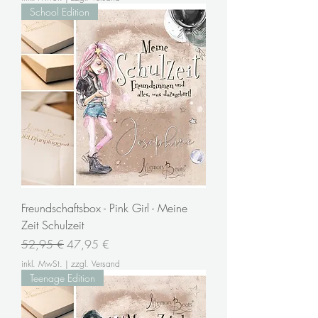
School Edition
Freundschaftsbox - Pink Girl - Meine
Zeit Schulzeit
Standardpreis
Sale-Preis
52,95 €
47,95 €
inkl. MwSt.
|
zzgl. Versand
Teenage Edition