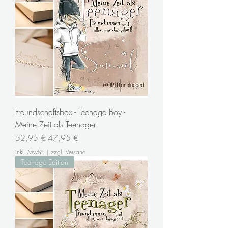
Freundschaftsbox - Teenage Boy -
Meine Zeit als Teenager
Standardpreis
Sale-Preis
52,95 €
47,95 €
inkl. MwSt.
|
zzgl. Versand
Teenage Edition