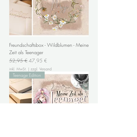
Freundschaftsbox - Wildblumen - Meine
Zeit als Teenager
Standardpreis
Sale-Preis
52,95 €
47,95 €
inkl. MwSt.
|
zzgl. Versand
Teenage Edition