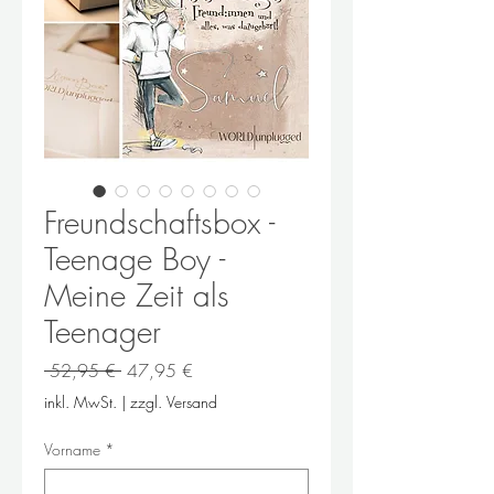
Freundschaftsbox -
Teenage Boy -
Meine Zeit als
Teenager
Standardpreis
Sale-
 52,95 € 
47,95 €
Preis
inkl. MwSt.
|
zzgl. Versand
Vorname
*