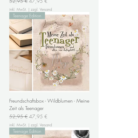
Standardpreis
Sale-Preis
52,95 €
47,95 €
inkl. MwSt.
|
zzgl. Versand
Teenage Edition
Freundschaftsbox - Wildblumen - Meine
Zeit als Teenager
Standardpreis
Sale-Preis
52,95 €
47,95 €
inkl. MwSt.
|
zzgl. Versand
Teenage Edition