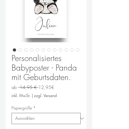
Personalisiertes
Babyposter - Panda
mit Geburtsdaten.
Standardpreis
Sale-
ab
 14,95 € 
12,95€
Preis
inkl. MwSt.
|
zzgl. Versand
Papiergröße
*