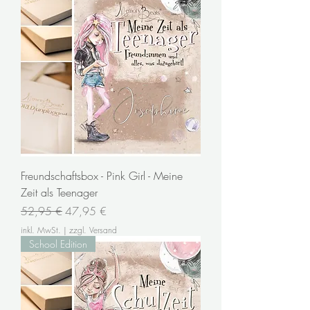
Freundschaftsbox - Pink Girl - Meine
Zeit als Teenager
Standardpreis
Sale-Preis
52,95 €
47,95 €
inkl. MwSt.
|
zzgl. Versand
School Edition