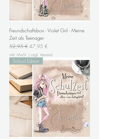
Freundschaftsbox - Violet Girl - Meine
Zeit als Teenager
Standardpreis
Sale-Preis
52,95 €
47,95 €
inkl. MwSt.
|
zzgl. Versand
School Edition